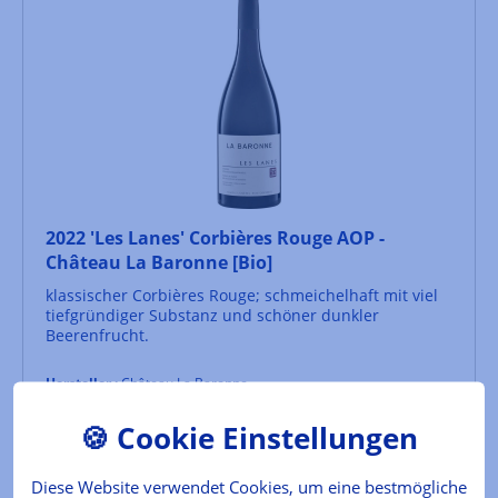
2022 'Les Lanes' Corbières Rouge AOP -
Château La Baronne [Bio]
klassischer Corbières Rouge; schmeichelhaft mit viel
tiefgründiger Substanz und schöner dunkler
Beerenfrucht.
Hersteller :
Château La Baronne
Inhalt:
0.75 l
(17,20 €* / 1 l)
Lebensmittelkennzeichnung
Diese Website verwendet Cookies, um eine bestmögliche