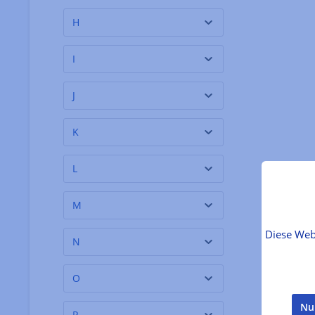
Belvoir Fruit Farms
(5)
H
Benedetto Cavalieri
(14)
I
Bernardi
(1)
Billington´s
(3)
J
Birgit Braunstein
(3)
K
Biscuiterie de la Pointe
(1)
du Raz
L
Biscuiterie Okina
(3)
Bladnoch Distillery
(1)
M
Blasercafé
(2)
Diese Web
N
Blázquez
(2)
Bodega Noemia
(1)
O
Bodegas Navarro
(3)
Nu
P