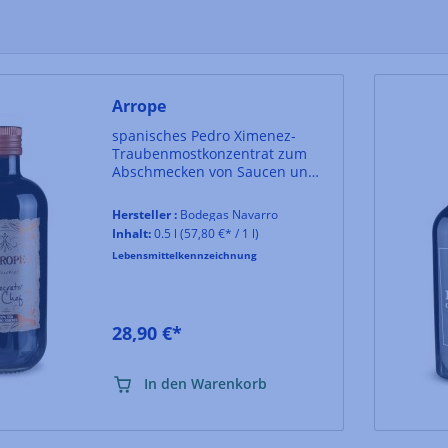
Arrope
spanisches Pedro Ximenez-
Traubenmostkonzentrat zum
Abschmecken von Saucen und
Desserts
Hersteller :
Bodegas Navarro
Inhalt:
0.5 l
(57,80 €* / 1 l)
Lebensmittelkennzeichnung
28,90 €*
In den Warenkorb