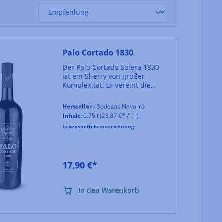
Palo Cortado 1830
Der Palo Cortado Solera 1830
ist ein Sherry von großer
Komplexität: Er vereint die
subtilen, delikaten Noten eines
Amontillado mit dem vollen
Hersteller :
Bodegas Navarro
Bukett eines Oloroso. Der Wein
Inhalt:
0.75 l
(23,87 €* / 1 l)
durchläuft seine oxidative
Lebensmittelkennzeichnung
Reifung in 150 Jahre alten
Fässern aus amerikanischer
Eiche.Im Glas hell
mahagonifarben. In der Nase
17,90 €*
Trockenfrüchte, Haselnuss,
Karamell. Am Gaumen
tiefgründig und rund.
In den Warenkorb
Eleganter, langer Abgang.