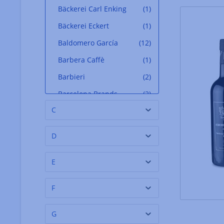
Bäckerei Carl Enking
(1)
Bäckerei Eckert
(1)
Baldomero García
(12)
Barbera Caffè
(1)
Barbieri
(2)
Barcelona Brands
(2)
C
Bartolini
(2)
Batteleku - Jean de
(14)
D
Luz
Beauharnais
(12)
E
belamandil
(2)
F
Belberry Royal
(7)
Selection
G
Belfond
(1)