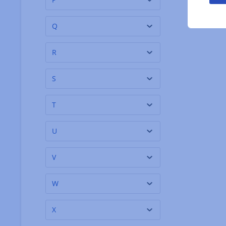
Borde
(3)
Bowmore
(2)
Q
BRERAMILANO 1930
(5)
R
BrewTea Company
(5)
Brigaldara - Stefano
(1)
S
Cesari
Bruntz
(1)
T
Buiteman
(6)
U
Bushmills
(1)
V
W
X