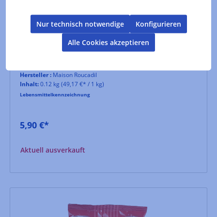
Pruneaux d'Agen Choco Noir
Nur technisch notwendige
Konfigurieren
vollfruchtige, entsteinte Pruneaux d'Agen im
Alle Cookies akzeptieren
Zartbitterschokoladenmantel
Hersteller :
Maison Roucadil
Inhalt:
0.12 kg
(49,17 €* / 1 kg)
Lebensmittelkennzeichnung
5,90 €*
Aktuell ausverkauft