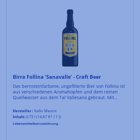
Birra Follina 'Sanavalle' - Craft Beer
Das bernsteinfarbene, ungefilterte Bier von Follina ist
aus verschiedenen Aromahopfen und dem reinen
Quellwasser aus dem Tal Vallesana gebraut. Mit
seinen leichten Malz- und Röstnoten schmeckt das
Bier mit 6% vol. zu gegrilltem Fleisch.
Hersteller :
Vallis Mareni
Inhalt:
0.75 l
(14,67 €* / 1 l)
Lebensmittelkennzeichnung