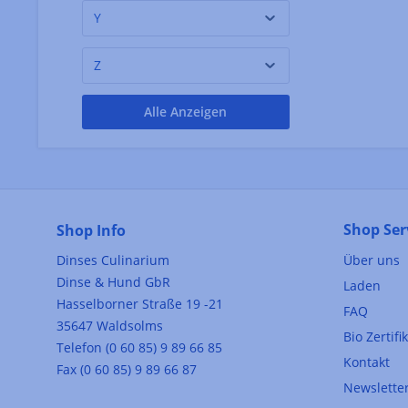
Armatore
(1)
Y
Arnaldo Rivera
(1)
Z
Arnaud Lambert
(1)
Arribas do Douro
(5)
Alle Anzeigen
Audarya
(2)
Az. Agr. Salvatore
(2)
D'Amico
Azafaranes Jiloca
(1)
Shop Ser
Shop Info
Azienda Agricola Iamello
(1)
Dinses Culinarium
Über uns
Giuseppe
Dinse & Hund GbR
Laden
Hasselborner Straße 19 -21
FAQ
35647 Waldsolms
Bio Zertifi
Telefon (0 60 85) 9 89 66 85
Kontakt
Fax (0 60 85) 9 89 66 87
Newslette