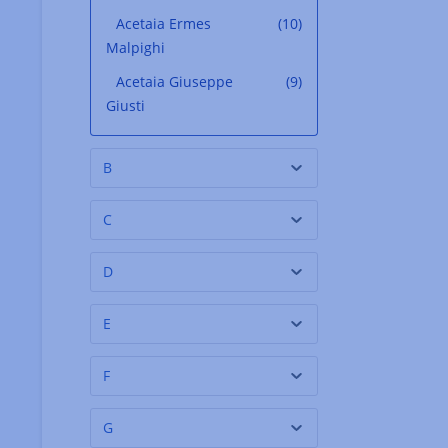
Acetaia Ermes
(10)
Malpighi
Acetaia Giuseppe
(9)
Giusti
Acqua Pazza
(1)
B
Acquerello
(1)
Adelfio
(3)
C
Adler Mühle
(11)
D
Agraria Riva del Garda
(2)
Agrestis
(4)
E
Agri Yamazaki
(1)
F
Agrigenus
(3)
Aimono Konbu
(1)
G
Akrille Cutrera
(3)