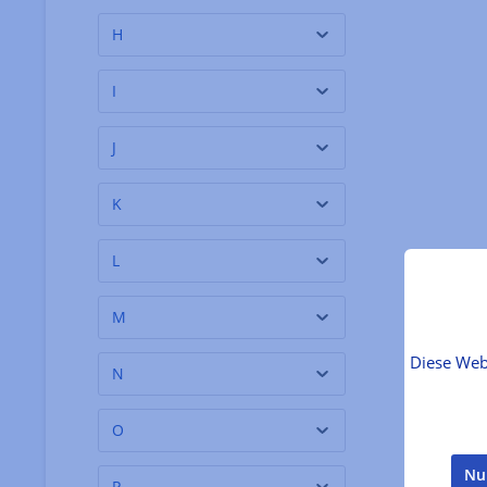
Bastianich
H
Alain Milliat
(16)
I
Albert Turk
(7)
Alberto Marchetti
(1)
J
Alejandro
(1)
K
Alheit Vineyards
(1)
almondeli
(2)
L
Altes Gewürzamt
(178)
M
Amabuki
(1)
Amamalfi
(1)
Diese Web
N
Ando Jozo
(1)
O
Andrea Heistinger
(3)
Anko
(1)
Nu
P