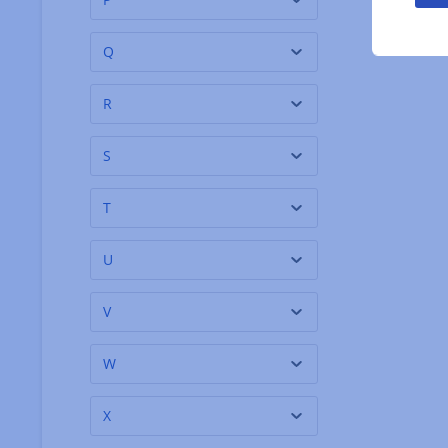
Antica Ardegna
(1)
Antica Larderia
(1)
Q
Mafalda
R
Antica Macelleria
(9)
Falorni
S
Antica Torroneria
(5)
Piemontese
T
Antico Pastificio Morelli
(6)
Antonino Centonze
(2)
U
Antonio Favero
(2)
V
Antonio Marella
(1)
Apicoltura Vallera
(3)
W
Appenzeller
(1)
X
Alpenbitter