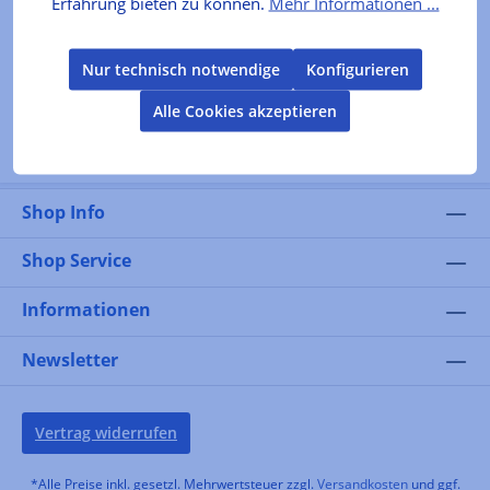
Erfahrung bieten zu können.
Mehr Informationen ...
Aromen mit einer cremigen Süße und einem Hauch
von Vanille.Finish: Süß mit einer feinen Holznote.
In den Warenkorb
Feiner Abklang mit Vanille-Aromen.
Nur technisch notwendige
Konfigurieren
Alle Cookies akzeptieren
Shop Info
Shop Service
Informationen
Newsletter
Vertrag widerrufen
*Alle Preise inkl. gesetzl. Mehrwertsteuer zzgl.
Versandkosten
und ggf.