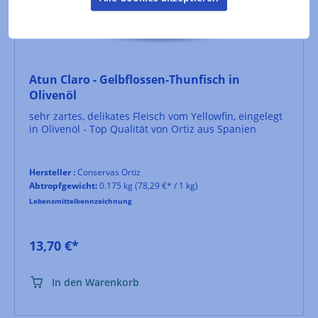
Atun Claro - Gelbflossen-Thunfisch in
Olivenöl
sehr zartes, delikates Fleisch vom Yellowfin, eingelegt
in Olivenöl - Top Qualität von Ortiz aus Spanien
Hersteller :
Conservas Ortiz
Abtropfgewicht:
0.175 kg
(78,29 €* / 1 kg)
Lebensmittelkennzeichnung
13,70 €*
In den Warenkorb