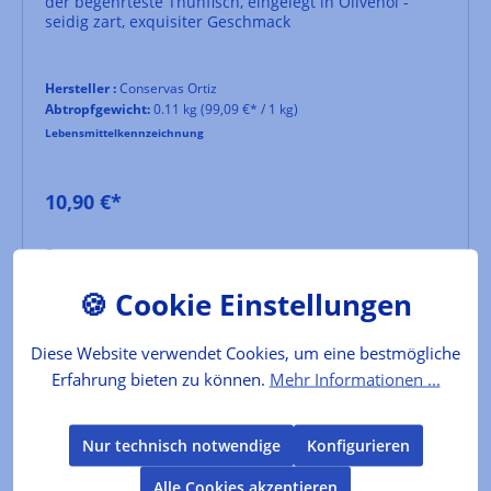
der begehrteste Thunfisch, eingelegt in Olivenöl -
seidig zart, exquisiter Geschmack
Hersteller :
Conservas Ortiz
Abtropfgewicht:
0.11 kg
(99,09 €* / 1 kg)
Lebensmittelkennzeichnung
10,90 €*
In den Warenkorb
Diese Website verwendet Cookies, um eine bestmögliche
Erfahrung bieten zu können.
Mehr Informationen ...
Nur technisch notwendige
Konfigurieren
Alle Cookies akzeptieren