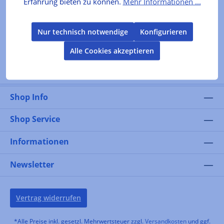
Erfahrung bieten zu können.
Mehr Informationen ...
Aktuell ausverkauft
Nur technisch notwendige
Konfigurieren
Alle Cookies akzeptieren
Shop Info
Shop Service
Informationen
Newsletter
Vertrag widerrufen
*Alle Preise inkl. gesetzl. Mehrwertsteuer zzgl.
Versandkosten
und ggf.