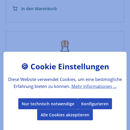
In den Warenkorb
Diese Website verwendet Cookies, um eine bestmögliche
Erfahrung bieten zu können.
Mehr Informationen ...
Nashi-Birnen Essig
Nur technisch notwendige
Konfigurieren
Ein auch in Japan einzigartiger Essig, gebraut mit
Alle Cookies akzeptieren
100% japanischen Nashi.Liebliche-duftiges Aroma der
Nashi-Birne. Für japanische und westliche Küche
geeignet.Japanische Essige werden aufgrund ihrer