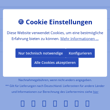
Shop Info
Shop Service
Diese Website verwendet Cookies, um eine bestmögliche
Informationen
Erfahrung bieten zu können.
Mehr Informationen ...
Newsletter
Nur technisch notwendige
Konfigurieren
Alle Cookies akzeptieren
Vertrag widerrufen
*Alle Preise inkl. gesetzl. Mehrwertsteuer zzgl.
Versandkosten
und ggf.
Nachnahmegebühren, wenn nicht anders angegeben.
** Gilt für Lieferungen nach Deutschland. Lieferzeiten für andere Länder
und Informationen zur Berechnung des Liefertermins siehe
hier